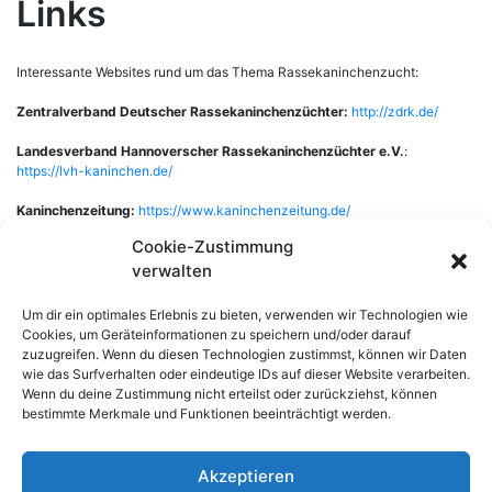
Links
Interessante Websites rund um das Thema Rassekaninchenzucht:
Zentralverband Deutscher Rassekaninchenzüchter:
http://zdrk.de/
Landesverband Hannoverscher Rassekaninchenzüchter e.V.
:
https://lvh-kaninchen.de/
Kaninchenzeitung:
https://www.kaninchenzeitung.de/
Cookie-Zustimmung
verwalten
Um dir ein optimales Erlebnis zu bieten, verwenden wir Technologien wie
Havanna- und Alaska-Club im LV Hannover
Cookies, um Geräteinformationen zu speichern und/oder darauf
zuzugreifen. Wenn du diesen Technologien zustimmst, können wir Daten
wie das Surfverhalten oder eindeutige IDs auf dieser Website verarbeiten.
Wenn du deine Zustimmung nicht erteilst oder zurückziehst, können
Users Today : 10
bestimmte Merkmale und Funktionen beeinträchtigt werden.
Users Yesterday : 31
This Month : 173
Akzeptieren
Total Users : 16559