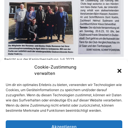
Bericht aus der Kaninchenzeitung Juli 2023
Cookie-Zustimmung
verwalten
Um dir ein optimales Erlebnis zu bieten, verwenden wir Technologien wie
Havanna- und Alaska-Club im LV Hannover
Cookies, um Geräteinformationen zu speichern und/oder darauf
zuzugreifen. Wenn du diesen Technologien zustimmst, können wir Daten
wie das Surfverhalten oder eindeutige IDs auf dieser Website verarbeiten.
Wenn du deine Zustimmung nicht erteilst oder zurückziehst, können
Users Today : 44
bestimmte Merkmale und Funktionen beeinträchtigt werden.
Users Yesterday : 56
This Month : 263
Akzeptieren
Total Users : 16649